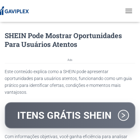
T
O
G
SHEIN Pode Mostrar Oportunidades
G
L
Para Usuários Atentos
E
N
A
Ads
V
I
Este conteúdo explica como a SHEIN pode apresentar
G
oportunidades para usuários atentos, funcionando como um guia
A
prático para identificar ofertas, condições e momentos mais
T
vantajosos.
I
O
N
ITENS GRÁTIS SHEIN
Com informações objetivas, você ganha eficiência para analisar