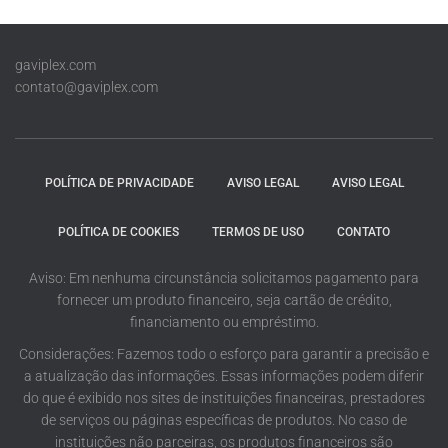
gaviplex.com
contato@gaviplex.com
POLÍTICA DE PRIVACIDADE
AVISO LEGAL
AVISO LEGAL
POLÍTICA DE COOKIES
TERMOS DE USO
CONTATO
Aviso: Em nenhuma circunstância solicitamos pagamento para
fornecer um produto financeiro, seja cartão de crédito,
financiamento ou empréstimo.
Considerações: Fazemos todo o esforço para garantir a precisão e
a atualização das informações. Essas informações podem diferir
do que é exibido nos sites de instituições financeiras, prestadores
de serviços ou páginas específicas de produtos. No caso de
instituições não parceiras, os produtos financeiros são