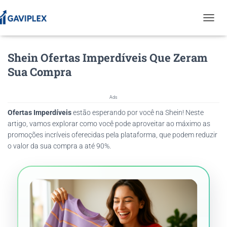
T
O
G
Shein Ofertas Imperdíveis Que Zeram
G
L
Sua Compra
E
N
A
Ads
V
Ofertas Imperdíveis
estão esperando por você na Shein! Neste
I
G
artigo, vamos explorar como você pode aproveitar ao máximo as
A
promoções incríveis oferecidas pela plataforma, que podem reduzir
T
o valor da sua compra a até 90%.
I
O
N