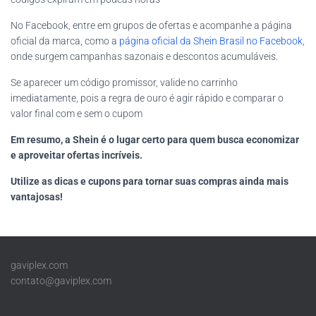
No Facebook, entre em grupos de ofertas e acompanhe a página
oficial da marca, como a
página oficial da Shein Brasil no Facebook
,
onde surgem campanhas sazonais e descontos acumuláveis.
Se aparecer um código promissor, valide no carrinho
imediatamente, pois a regra de ouro é agir rápido e comparar o
valor final com e sem o cupom
Em resumo, a Shein é o lugar certo para quem busca economizar
e aproveitar ofertas incríveis.
Utilize as dicas e cupons para tornar suas compras ainda mais
vantajosas!
gaviplex.com
contato@gaviplex.com