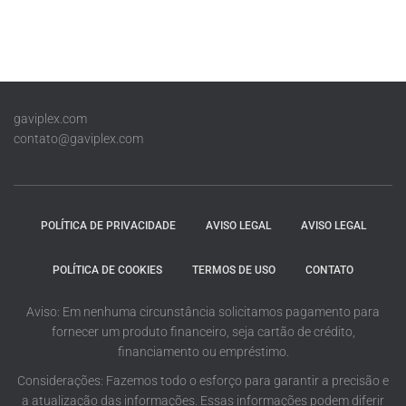
gaviplex.com
contato@gaviplex.com
POLÍTICA DE PRIVACIDADE
AVISO LEGAL
AVISO LEGAL
POLÍTICA DE COOKIES
TERMOS DE USO
CONTATO
Aviso: Em nenhuma circunstância solicitamos pagamento para
fornecer um produto financeiro, seja cartão de crédito,
financiamento ou empréstimo.
Considerações: Fazemos todo o esforço para garantir a precisão e
a atualização das informações. Essas informações podem diferir