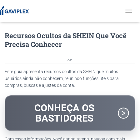
T
O
G
Recursos Ocultos da SHEIN Que Você
G
L
Precisa Conhecer
E
N
A
Ads
V
I
Este guia apresenta recursos ocultos da SHEIN que muitos
G
usuários ainda não conhecem, reunindo funções úteis para
A
compras, buscas e ajustes da conta.
T
I
O
CONHEÇA OS
N
BASTIDORES
Com essas informações, você ganha tempo, navega com mais