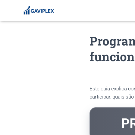
Program
funcion
Este guia explica c
participar, quais sã
P