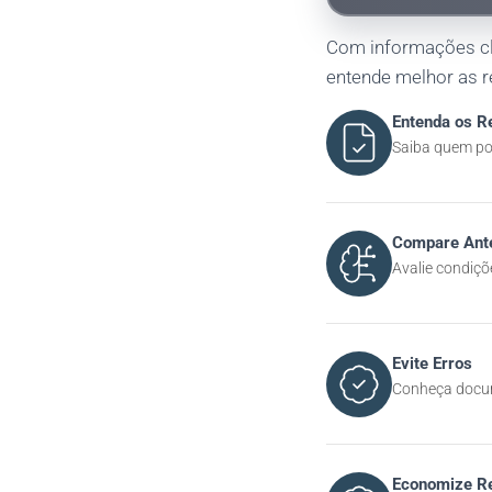
Com informações cla
entende melhor as r
Entenda os R
Saiba quem pod
Compare Ant
Avalie condiçõ
Evite Erros
Conheça docum
Economize R