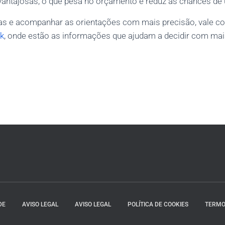
vantajosas, o que pesa no orçamento e reduz as chances de
as e acompanhar as orientações com mais precisão, vale co
ck
, onde estão as informações que ajudam a decidir com mai
DE
AVISO LEGAL
AVISO LEGAL
POLÍTICA DE COOKIES
TERMO