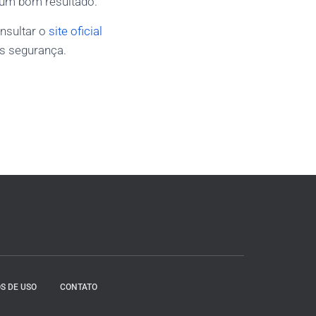
 um bom resultado.
nsultar o
site oficial
s segurança.
S DE USO
CONTATO