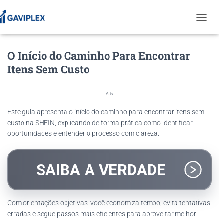
T
O
G
O Início do Caminho Para Encontrar
G
L
Itens Sem Custo
E
N
A
Ads
V
I
Este guia apresenta o início do caminho para encontrar itens sem
G
custo na SHEIN, explicando de forma prática como identificar
A
oportunidades e entender o processo com clareza.
T
I
O
N
SAIBA A VERDADE
Com orientações objetivas, você economiza tempo, evita tentativas
erradas e segue passos mais eficientes para aproveitar melhor