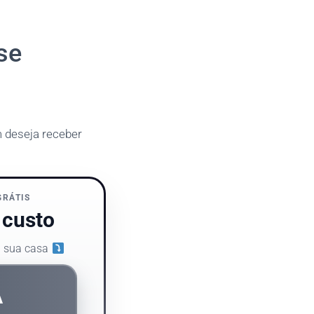
se
m deseja receber
GRÁTIS
 custo
a sua casa
Á