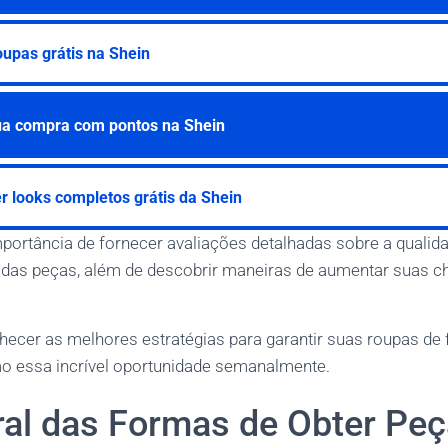
oupas grátis na Shein
ua compra com pontos na Shein
 looks completos grátis da Shein
ortância de fornecer avaliações detalhadas sobre a qualidade
 das peças, além de descobrir maneiras de aumentar suas c
hecer as melhores estratégias para garantir suas roupas de 
o essa incrível oportunidade semanalmente.
ral das Formas de Obter Pe