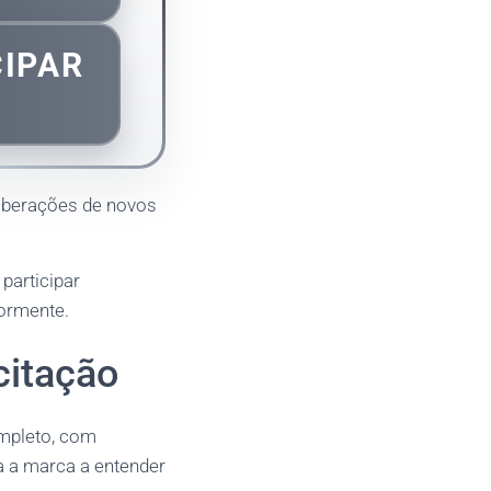
CIPAR
 liberações de novos
participar
iormente.
citação
ompleto, com
da a marca a entender