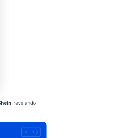
Shein
, revelando
OFFEN