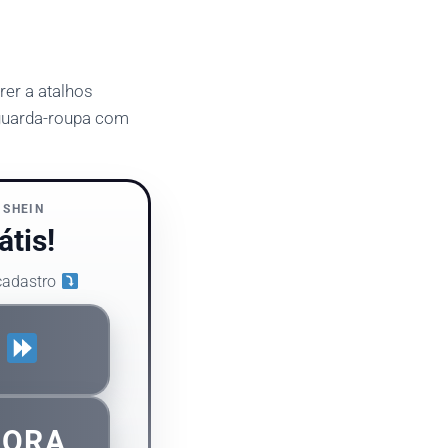
er a atalhos
 guarda-roupa com
 SHEIN
átis!
 cadastro
S
GORA