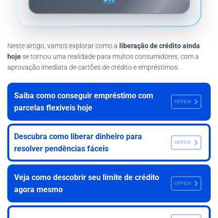
Neste artigo, vamos explorar como a
liberação de crédito ainda
hoje
se tornou uma realidade para muitos consumidores, com a
aprovação imediata de cartões de crédito e empréstimos.
Saiba como conseguir empréstimo com
OFFEN
parcelas flexíveis hoje
Descubra como liberar dinheiro para
OFFEN
resolver pendências fáceis
Veja como descobrir seu limite de crédito
OFFEN
agora mesmo