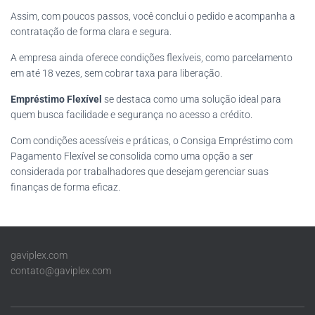
Assim, com poucos passos, você conclui o pedido e acompanha a
contratação de forma clara e segura.
A empresa ainda oferece condições flexíveis, como parcelamento
em até 18 vezes, sem cobrar taxa para liberação.
Empréstimo Flexível
se destaca como uma solução ideal para
quem busca facilidade e segurança no acesso a crédito.
Com condições acessíveis e práticas, o Consiga Empréstimo com
Pagamento Flexível se consolida como uma opção a ser
considerada por trabalhadores que desejam gerenciar suas
finanças de forma eficaz.
gaviplex.com
contato@gaviplex.com