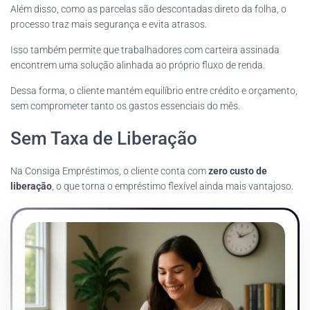
Além disso, como as parcelas são descontadas direto da folha, o
processo traz mais segurança e evita atrasos.
Isso também permite que trabalhadores com carteira assinada
encontrem uma solução alinhada ao próprio fluxo de renda.
Dessa forma, o cliente mantém equilíbrio entre crédito e orçamento,
sem comprometer tanto os gastos essenciais do mês.
Sem Taxa de Liberação
Na Consiga Empréstimos, o cliente conta com
zero custo de
liberação
, o que torna o empréstimo flexível ainda mais vantajoso.