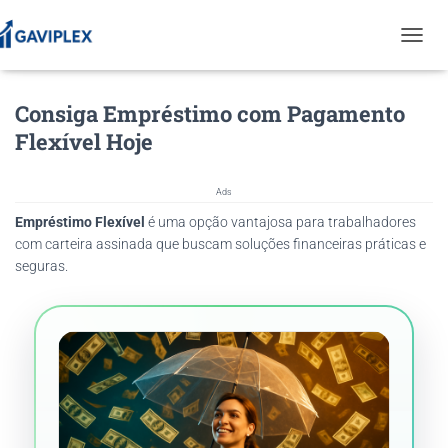
T
O
G
Consiga Empréstimo com Pagamento
G
L
Flexível Hoje
E
N
A
Ads
V
Empréstimo Flexível
é uma opção vantajosa para trabalhadores
I
G
com carteira assinada que buscam soluções financeiras práticas e
A
seguras.
T
I
O
N