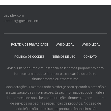
gaviplex.com
contato@gaviplex.com
POLÍTICA DE PRIVACIDADE
AVISO LEGAL
AVISO LEGAL
POLÍTICA DE COOKIES
TERMOS DE USO
CONTATO
Aviso: Em nenhuma circunstância solicitamos pagamento para
fornecer um produto financeiro, seja cartão de crédito,
financiamento ou empréstimo.
Considerações: Fazemos todo o esforço para garantir a precisão e
a atualização das informações. Essas informações podem diferir
do que é exibido nos sites de instituições financeiras, prestadores
de serviços ou páginas específicas de produtos. No caso de
instituições não parceiras, os produtos financeiros são