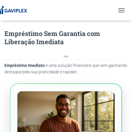
T
O
G
Empréstimo Sem Garantia com
G
L
Liberação Imediata
E
N
A
Ads
V
Empréstimo Imediato
é uma solução financeira que vem ganhando
I
G
destaque pela sua praticidade e rapidez.
A
T
I
O
N