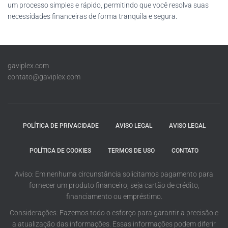
um processo simples e rápido, permitindo que você resolva suas
necessidades financeiras de forma tranquila e segura.
gaviplex.com
contato@gaviplex.com
POLÍTICA DE PRIVACIDADE
AVISO LEGAL
AVISO LEGAL
POLÍTICA DE COOKIES
TERMOS DE USO
CONTATO
Aviso: Em nenhuma circunstância solicitamos pagamento para
fornecer um produto financeiro, seja cartão de crédito,
financiamento ou empréstimo.
Considerações: Fazemos todo o esforço para garantir a precisão e
a atualização das informações. Essas informações podem diferir