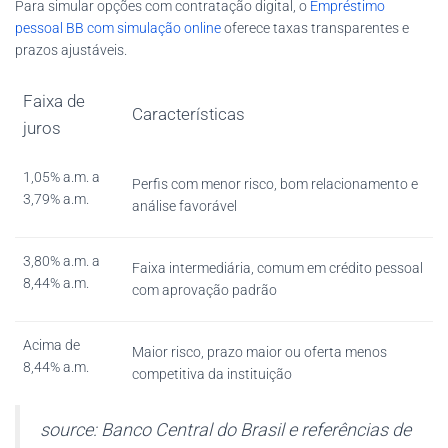
Para simular opções com contratação digital, o
Empréstimo
pessoal BB com simulação online
oferece taxas transparentes e
prazos ajustáveis.
Faixa de
Características
juros
1,05% a.m. a
Perfis com menor risco, bom relacionamento e
3,79% a.m.
análise favorável
3,80% a.m. a
Faixa intermediária, comum em crédito pessoal
8,44% a.m.
com aprovação padrão
Acima de
Maior risco, prazo maior ou oferta menos
8,44% a.m.
competitiva da instituição
source: Banco Central do Brasil e referências de