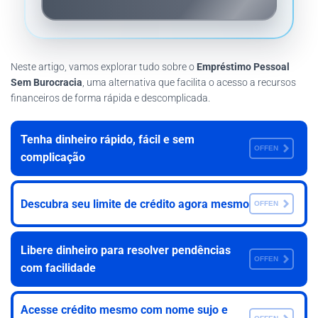
Neste artigo, vamos explorar tudo sobre o
Empréstimo Pessoal
Sem Burocracia
, uma alternativa que facilita o acesso a recursos
financeiros de forma rápida e descomplicada.
Tenha dinheiro rápido, fácil e sem
OFFEN
complicação
Descubra seu limite de crédito agora mesmo
OFFEN
Libere dinheiro para resolver pendências
OFFEN
com facilidade
Acesse crédito mesmo com nome sujo e