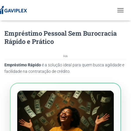
T
O
G
Empréstimo Pessoal Sem Burocracia
G
L
Rápido e Prático
E
N
A
Ads
V
Empréstimo Rápido
é a solução ideal para quem busca agilidade e
I
G
facilidade na contratação de crédito.
A
T
I
O
N