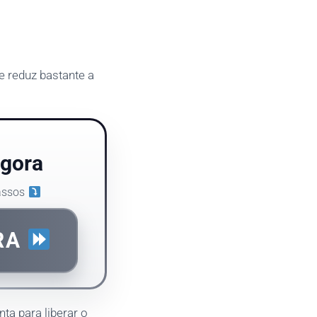
ue reduz bastante a
agora
passos
RA
nta para liberar o