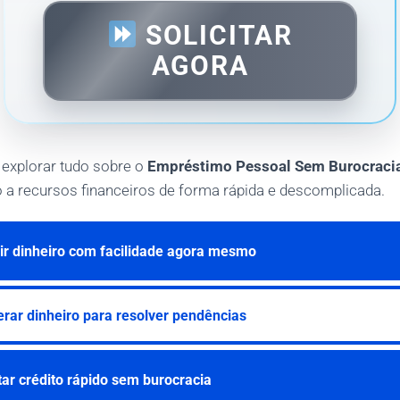
SOLICITAR
AGORA
 explorar tudo sobre o
Empréstimo Pessoal Sem Burocraci
so a recursos financeiros de forma rápida e descomplicada.
r dinheiro com facilidade agora mesmo
rar dinheiro para resolver pendências
ar crédito rápido sem burocracia