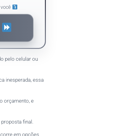
a você
S
do pelo celular ou
ca inesperada, essa
no orçamento, e
 proposta final.
 ocorre em opções