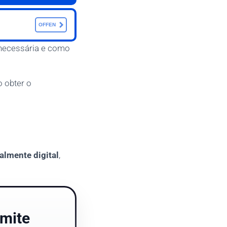
OFFEN
 necessária e como
o obter o
talmente digital
,
imite