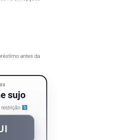
préstimo antes da
ÕES
e sujo
restrição
UI