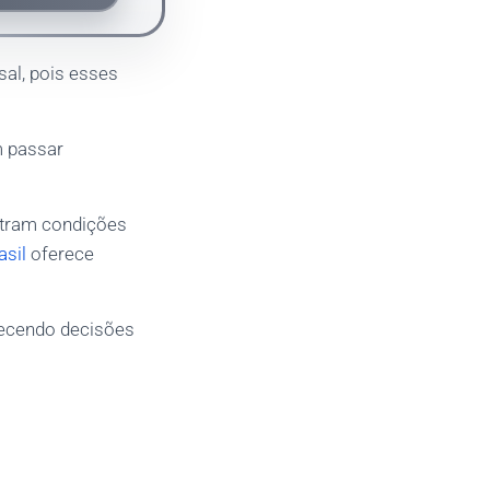
al, pois esses
m passar
ram condições
sil
oferece
recendo decisões