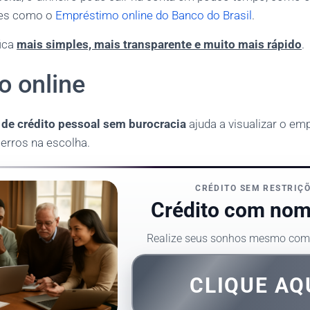
ções como o
Empréstimo online do Banco do Brasil
.
fica
mais simples, mais transparente e muito mais rápido
.
o online
 de crédito pessoal sem burocracia
ajuda a visualizar o em
 erros na escolha.
CRÉDITO SEM RESTRIÇ
Crédito com nom
Realize seus sonhos mesmo com 
CLIQUE AQ