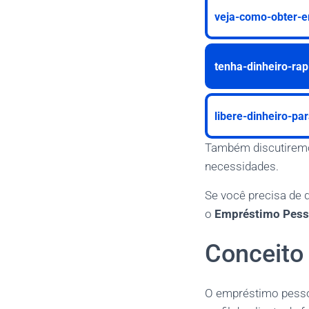
veja-como-obter-e
tenha-dinheiro-ra
libere-dinheiro-pa
Também discutiremo
necessidades.
Se você precisa de 
o
Empréstimo Pess
Conceito
O empréstimo pess