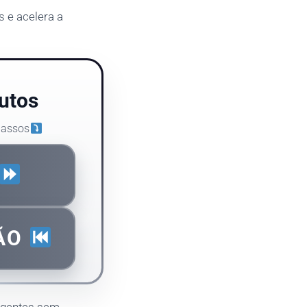
s e acelera a
utos
passos
ÇÃO