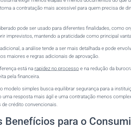
costuma exigir menos etapas e menos documentos do que u
 torna a contratação mais acessível para quem precisa de d
liberado pode ser usado para diferentes finalidades, como o
brir imprevistos, mantendo a praticidade como principal van
dicional, a análise tende a ser mais detalhada e pode envol
s maiores e regras adicionais de aprovação.
iferença está na
rapidez no processo
e na redução da burocra
ita pela financeira.
o modelo simples busca equilibrar segurança para a instituiç
do uma resposta mais ágil e uma contratação menos comple
 de crédito convencionais.
s Benefícios para o Consum