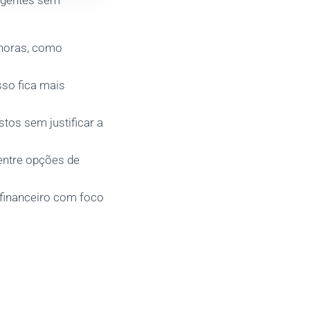
urgentes sem
 horas, como
so fica mais
stos sem justificar a
 entre opções de
l financeiro com foco