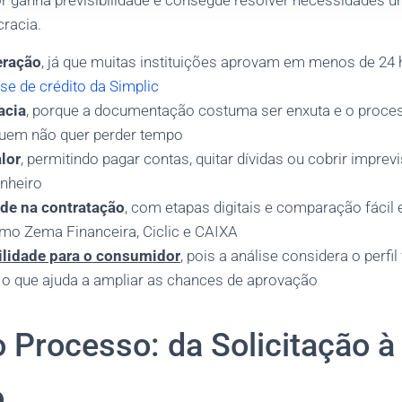
 ganha previsibilidade e consegue resolver necessidades 
cracia.
eração
, já que muitas instituições aprovam em menos de 24
ise de crédito da Simplic
acia
, porque a documentação costuma ser enxuta e o proces
quem não quer perder tempo
alor
, permitindo pagar contas, quitar dívidas ou cobrir imprevi
inheiro
ade na contratação
, com etapas digitais e comparação fácil
omo Zema Financeira, Ciclic e CAIXA
ilidade para o consumidor
, pois a análise considera o perfi
o que ajuda a ampliar as chances de aprovação
 Processo: da Solicitação à
o