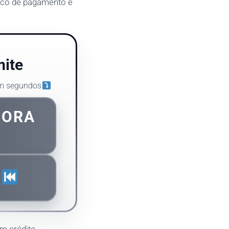
rico de pagamento e
mite
em segundos
GORA
E