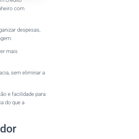
m crédito
inheiro com
rganizar despesas,
tagem.
ver mais
cia, sem eliminar a
ão e facilidade para
xa do que a
idor