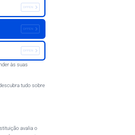
OFFEN
OFFEN
OFFEN
nder às suas
 descubra tudo sobre
tituição avalia o