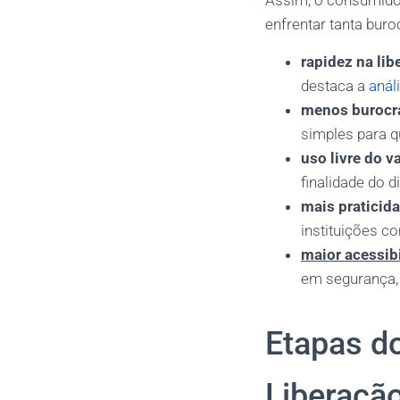
Assim, o consumidor
enfrentar tanta buro
rapidez na lib
destaca a
anál
menos burocr
simples para 
uso livre do v
finalidade do d
mais praticid
instituições c
maior acessib
em segurança, 
Etapas do
Liberaçã