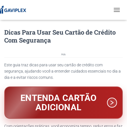
T
O
G
Dicas Para Usar Seu Cartão de Crédito
G
L
Com Segurança
E
N
A
Ads
V
I
Este guia traz dicas para usar seu cartão de crédito com
G
segurança, ajudando você a entender cuidados essenciais no dia a
A
dia e a evitar riscos comuns.
T
I
O
ENTENDA CARTÃO
N
ADICIONAL
Com orientações práticas, você economiza tempo, reduz erros e faz