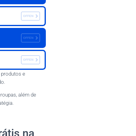
OFFEN
OFFEN
OFFEN
 produtos e
do.
 roupas, além de
atégia.
átis na