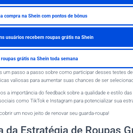
ua compra na Shein com pontos de bônus
ns usuários recebem roupas grátis na Shein
 roupas grátis na Shein toda semana
 um passo a passo sobre como participar desses testes de
cas valiosas para aumentar suas chances de ser seleciona
a importância do feedback sobre a qualidade e estilo das
sociais como TikTok e Instagram para potencializar sua estr
cobrir um novo jeito de renovar seu guarda-roupa!
 da Estratégia de Roupas Gr