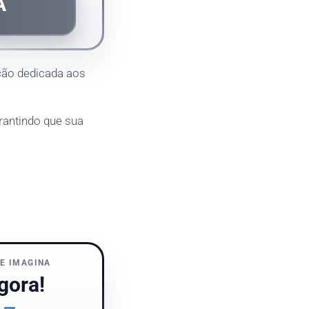
Á
eção dedicada aos
rantindo que sua
E IMAGINA
gora!