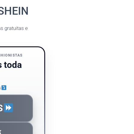
 SHEIN
s gratuitas e
SHIONISTAS
s toda
s
S