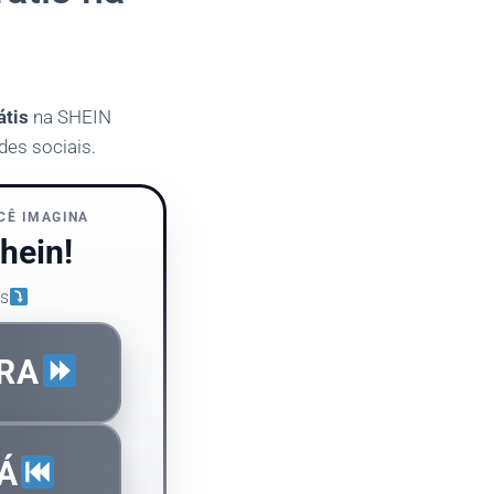
átis
na SHEIN
es sociais.
CÊ IMAGINA
hein!
as
RA
Á