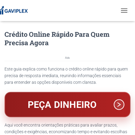
T
O
G
Crédito Online Rápido Para Quem
G
L
Precisa Agora
E
N
A
Ads
V
I
Este guia explica como funciona o crédito online rápido para quem
G
precisa de resposta imediata, reunindo informações essenciais
A
para entender as opções disponíveis com clareza.
T
I
O
N
PEÇA DINHEIRO
Aqui você encontra orientações práticas para avaliar prazos,
condições e exigências, economizando tempo e evitando escolhas