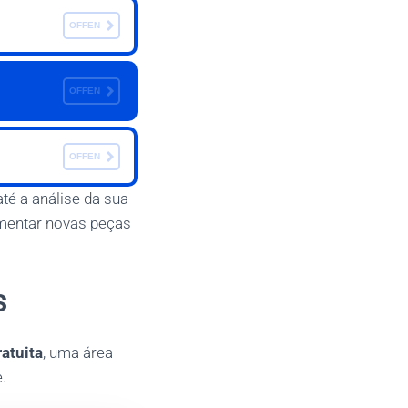
OFFEN
OFFEN
OFFEN
é a análise da sua
imentar novas peças
s
atuita
, uma área
.