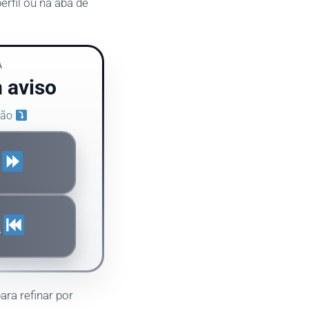
erfil ou na aba de
A
 aviso
ação
S
Á
ara refinar por