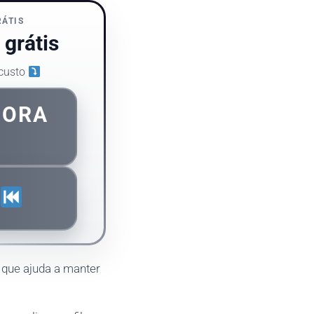
RÁTIS
grátis
 custo
GORA
o que ajuda a manter