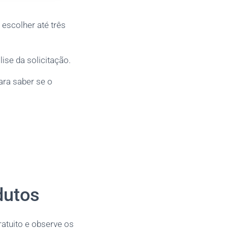
 escolher até três
ise da solicitação.
ra saber se o
dutos
ratuito e observe os