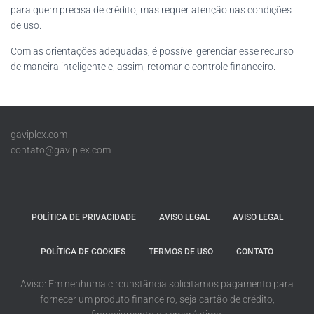
para quem precisa de crédito, mas requer atenção nas condições
de uso.
Com as orientações adequadas, é possível gerenciar esse recurso
de maneira inteligente e, assim, retomar o controle financeiro.
gaviplex.com
contato@gaviplex.com
POLÍTICA DE PRIVACIDADE
AVISO LEGAL
AVISO LEGAL
POLÍTICA DE COOKIES
TERMOS DE USO
CONTATO
Aviso: Em nenhuma circunstância solicitamos pagamento para
fornecer um produto financeiro, seja cartão de crédito,