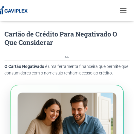
T
O
G
Cartão de Crédito Para Negativado O
G
L
Que Considerar
E
N
A
Ads
V
O Cartão Negativado
é uma ferramenta financeira que permite que
I
G
consumidores com o nome sujo tenham acesso ao crédito.
A
T
I
O
N