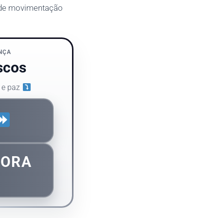
e de movimentação
NÇA
scos
 e paz
GORA