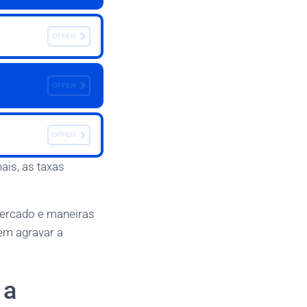
OFFEN
OFFEN
OFFEN
ais, as taxas
mercado e maneiras
em agravar a
 a