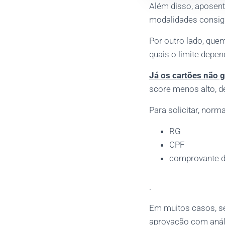
Além disso, aposent
modalidades consign
Por outro lado, que
quais o limite depen
Já os cartões não g
score menos alto, d
Para solicitar, nor
RG
CPF
comprovante d
.
Em muitos casos, s
aprovação com análi