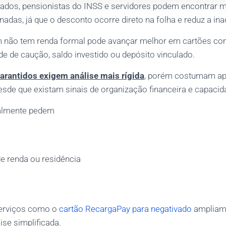
ados, pensionistas do INSS e servidores podem encontrar m
adas, já que o desconto ocorre direto na folha e reduz a ina
m não tem renda formal pode avançar melhor em cartões com
de de caução, saldo investido ou depósito vinculado.
arantidos exigem análise mais rígida
, porém costumam ap
esde que existam sinais de organização financeira e capaci
malmente pedem
e renda ou residência
erviços como o
cartão RecargaPay para negativado
ampliam
se simplificada.