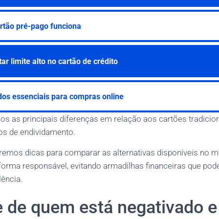
rtão pré-pago funciona
r limite alto no cartão de crédito
dos essenciais para compras online
as principais diferenças em relação aos cartões tradicion
cos de endividamento.
remos dicas para comparar as alternativas disponíveis no 
 forma responsável, evitando armadilhas financeiras que pod
lência.
e de quem está negativado e