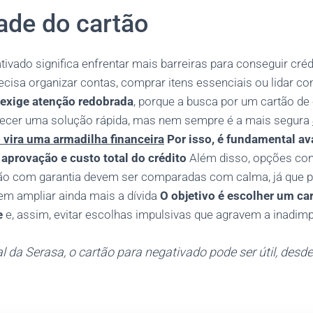
ade do cartão
ativado significa enfrentar mais barreiras para conseguir créd
recisa organizar contas, comprar itens essenciais ou lidar c
exige atenção redobrada
, porque a busca por um cartão de 
recer uma solução rápida, mas nem sempre é a mais segura
 vira uma armadilha financeira
Por isso, é fundamental aval
aprovação e custo total do crédito
Além disso, opções co
rtão com garantia devem ser comparadas com calma, já que 
em ampliar ainda mais a dívida
O objetivo é escolher um ca
e
e, assim, evitar escolhas impulsivas que agravem a inadim
l da Serasa, o cartão para negativado pode ser útil, des