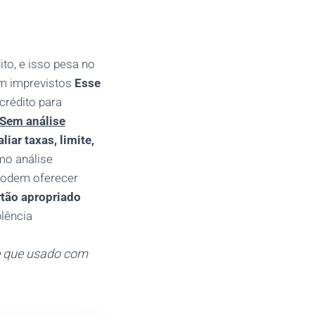
ito, e isso pesa no
om imprevistos
Esse
crédito para
Sem análise
iar taxas, limite,
mo análise
podem oferecer
rtão apropriado
plência
de que usado com