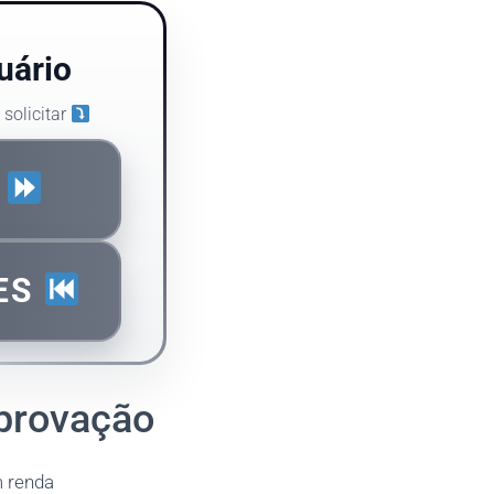
uário
solicitar
S
ES
aprovação
 renda