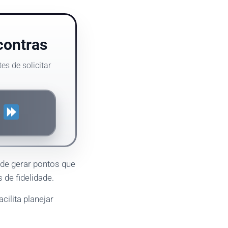
contras
es de solicitar
S
ode gerar pontos que
de fidelidade.
cilita planejar