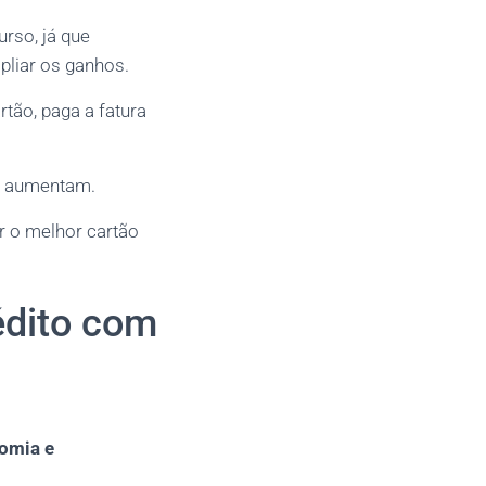
rso, já que
pliar os ganhos.
tão, paga a fatura
os aumentam.
r o melhor cartão
édito com
omia e