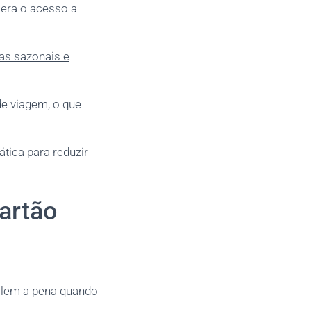
lera o acesso a
as sazonais e
de viagem, o que
tica para reduzir
artão
alem a pena quando