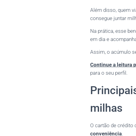
Além disso, quem vi
consegue juntar mil
Na prática, esse be
em dia e acompanha
Assim, o acúmulo se
Continue a leitura 
para o seu perfil.
Principai
milhas
O cartão de crédit
conveniência
.