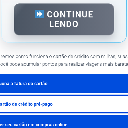
CONTINUE
LENDO
raremos como funciona o cartão de crédito com milhas, suas 
ocê pode acumular pontos para realizar viagens mais barata
ona a fatura do cartão
artão de crédito pré-pago
er seu cartão em compras online