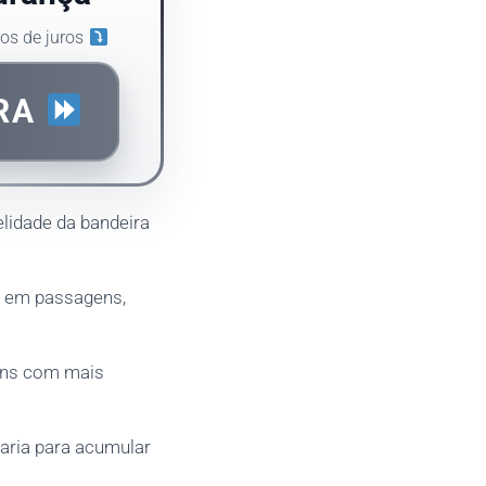
cos de juros
ORA
elidade da bandeira
s em passagens,
gens com mais
faria para acumular