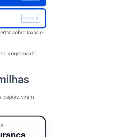
OFFEN
ertar sobre taxas e
com programa de
milhas
, depois, viram
RO
urança