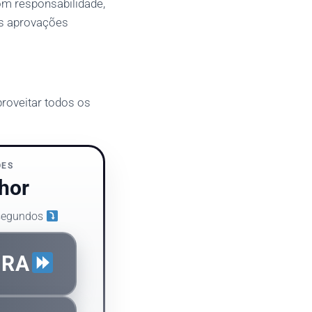
om responsabilidade,
as aprovações
proveitar todos os
ÕES
hor
 segundos
ORA