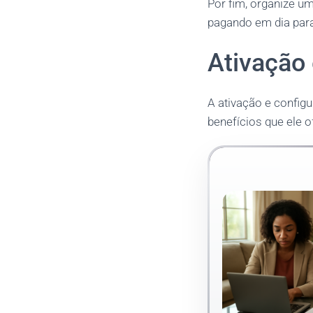
Por fim, organize u
pagando em dia para
Ativação 
A ativação e config
benefícios que ele o