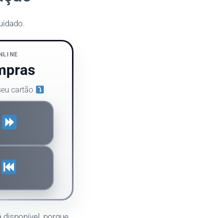
uidado.
NLINE
mpras
 seu cartão
S
S
tá disponível, porque