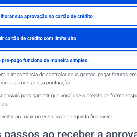
horar sua aprovação no cartão de crédito
r cartão de crédito com limite alto
o pré-pago funciona de maneira simples
a importância de controlar seus gastos, pagar faturas em 
e como aumentar sua pontuação.
senciais para garantir que você use o crédito de forma respo
ias.
oveitar ao máximo essa nova conquista financeira.
s passos ao receber a aprov