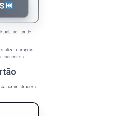
S
tual, facilitando
e realizar compras
 financeiros.
rtão
da administradora,