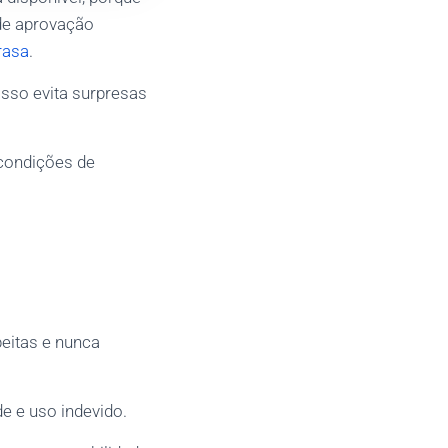
de aprovação
rasa
.
 isso evita surpresas
 condições de
eitas e nunca
de e uso indevido.