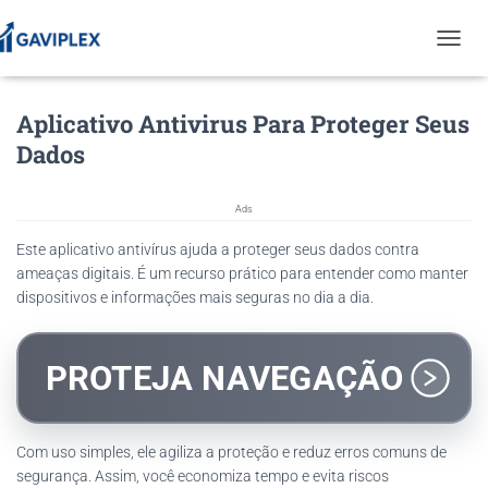
T
O
G
Aplicativo Antivirus Para Proteger Seus
G
L
Dados
E
N
A
Ads
V
I
Este aplicativo antivírus ajuda a proteger seus dados contra
G
ameaças digitais. É um recurso prático para entender como manter
A
dispositivos e informações mais seguras no dia a dia.
T
I
O
N
PROTEJA NAVEGAÇÃO
Com uso simples, ele agiliza a proteção e reduz erros comuns de
segurança. Assim, você economiza tempo e evita riscos