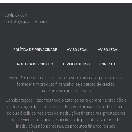
gaviplex.com
contato@gaviplex.com
POLÍTICA DE PRIVACIDADE
AVISO LEGAL
AVISO LEGAL
POLÍTICA DE COOKIES
TERMOS DE USO
CONTATO
Aviso: Em nenhuma circunstância solicitamos pagamento para
fornecer um produto financeiro, seja cartão de crédito,
financiamento ou empréstimo.
Considerações: Fazemos todo o esforço para garantir a precisão e
a atualização das informações. Essas informações podem diferir
do que é exibido nos sites de instituições financeiras, prestadores
de serviços ou páginas específicas de produtos. No caso de
instituições não parceiras, os produtos financeiros são