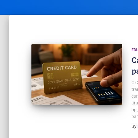
ED
C
p
O C
tra
car
art
opç
par
By