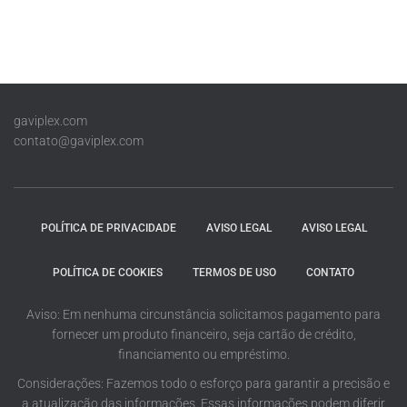
gaviplex.com
contato@gaviplex.com
POLÍTICA DE PRIVACIDADE
AVISO LEGAL
AVISO LEGAL
POLÍTICA DE COOKIES
TERMOS DE USO
CONTATO
Aviso: Em nenhuma circunstância solicitamos pagamento para
fornecer um produto financeiro, seja cartão de crédito,
financiamento ou empréstimo.
Considerações: Fazemos todo o esforço para garantir a precisão e
a atualização das informações. Essas informações podem diferir