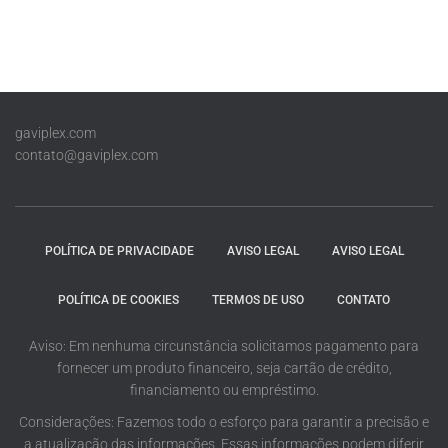
gaviplex.com
contato@gaviplex.com
POLÍTICA DE PRIVACIDADE
AVISO LEGAL
AVISO LEGAL
POLÍTICA DE COOKIES
TERMOS DE USO
CONTATO
Aviso: Em nenhuma circunstância solicitamos pagamento para
fornecer um produto financeiro, seja cartão de crédito,
financiamento ou empréstimo.
Considerações: Fazemos todo o esforço para garantir a precisão e
a atualização das informações. Essas informações podem diferir