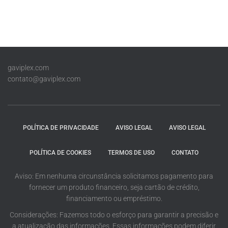
gaviplex.com
contato@gaviplex.com
POLÍTICA DE PRIVACIDADE
AVISO LEGAL
AVISO LEGAL
POLÍTICA DE COOKIES
TERMOS DE USO
CONTATO
Aviso: Em nenhuma circunstância solicitamos pagamento para
fornecer um produto financeiro, seja cartão de crédito,
financiamento ou empréstimo.
Considerações: Fazemos todo o esforço para garantir a precisão e
a atualização das informações. Essas informações podem diferir