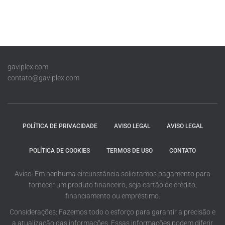
gaviplex.com
contato@gaviplex.com
POLÍTICA DE PRIVACIDADE
AVISO LEGAL
AVISO LEGAL
POLÍTICA DE COOKIES
TERMOS DE USO
CONTATO
Aviso: Em nenhuma circunstância solicitamos pagamento para
fornecer um produto financeiro, seja cartão de crédito,
financiamento ou empréstimo.
Considerações: Fazemos todo o esforço para garantir a precisão e
a atualização das informações. Essas informações podem diferir