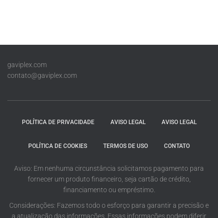
gaviplex.com
contato@gaviplex.com
POLÍTICA DE PRIVACIDADE
AVISO LEGAL
AVISO LEGAL
POLÍTICA DE COOKIES
TERMOS DE USO
CONTATO
Aviso: Em nenhuma circunstância solicitamos pagamento para
fornecer um produto financeiro, seja cartão de crédito,
financiamento ou empréstimo.
Considerações: Fazemos todo o esforço para garantir a precisão e
a atualização das informações. Essas informações podem diferir