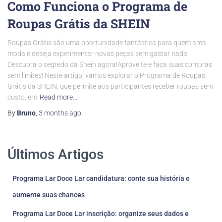
Como Funciona o Programa de
Roupas Grátis da SHEIN
Roupas Grátis são uma oportunidade fantástica para quem ama
moda e deseja experimentar novas peças sem gastar nada.
Descubra o segredo da Shein agora!Aproveite e faça suas compras
sem limites! Neste artigo, vamos explorar o Programa de Roupas
Grátis da SHEIN, que permite aos participantes receber roupas sem
custo, em
Read more…
By
Bruno
,
3 months
ago
Últimos Artigos
Programa Lar Doce Lar candidatura: conte sua história e
aumente suas chances
Programa Lar Doce Lar inscrição: organize seus dados e