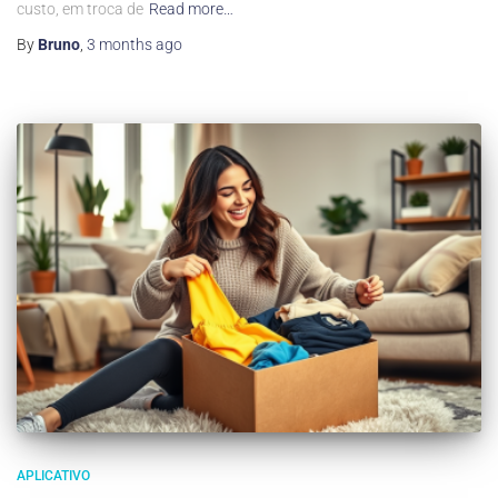
custo, em troca de
Read more…
By
Bruno
,
3 months
ago
APLICATIVO