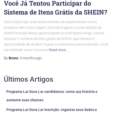
Você Já Tentou Participar do
Sistema de Itens Grátis da SHEIN?
Itens Grátis são uma ótima maneira de experimentar novos
produtos sem custo algum. Descubra agora a nova seleção da
Shein!Participe dessa oportunidade incrível! Neste artigo, vamos
explorar o sistema de itens grátis da SHEIN, que oferece a
oportunidade de receber roupas e acessórios para avaliação. Você
vai entender como funciona
Read more…
By
Bruno
,
3 months
ago
Últimos Artigos
Programa Lar Doce Lar candidatura: conte sua história e
aumente suas chances
Programa Lar Doce Lar inscrição: organize seus dados e