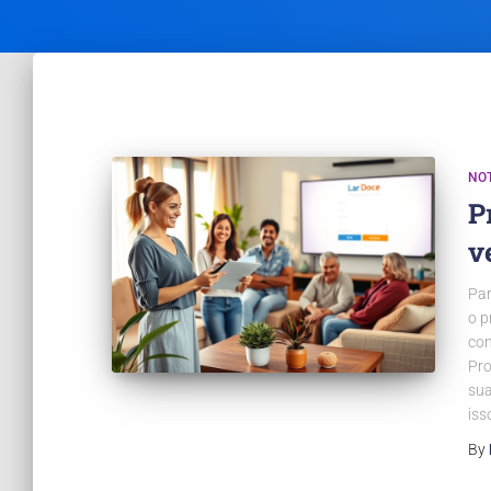
NOT
P
v
Par
o p
con
Pro
sua
iss
By