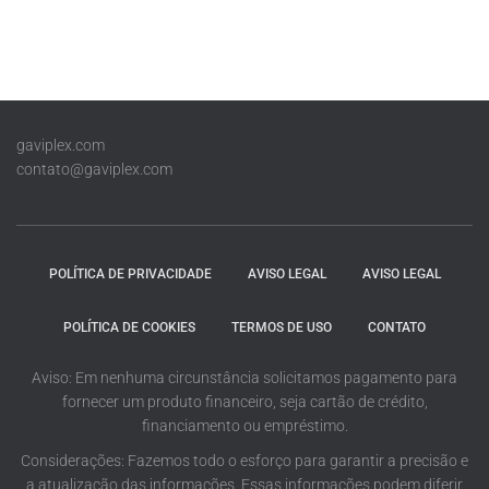
gaviplex.com
contato@gaviplex.com
POLÍTICA DE PRIVACIDADE
AVISO LEGAL
AVISO LEGAL
POLÍTICA DE COOKIES
TERMOS DE USO
CONTATO
Aviso: Em nenhuma circunstância solicitamos pagamento para
fornecer um produto financeiro, seja cartão de crédito,
financiamento ou empréstimo.
Considerações: Fazemos todo o esforço para garantir a precisão e
a atualização das informações. Essas informações podem diferir