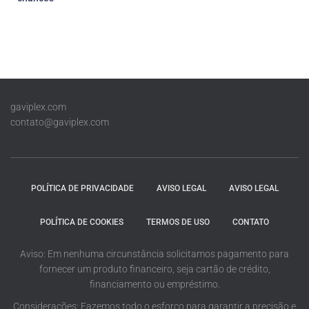
gaviplex.com
contato@gaviplex.com
POLÍTICA DE PRIVACIDADE
AVISO LEGAL
AVISO LEGAL
POLÍTICA DE COOKIES
TERMOS DE USO
CONTATO
Aviso: Em nenhuma circunstância solicitamos pagamento para
fornecer um produto financeiro, seja cartão de crédito,
financiamento ou empréstimo.
Considerações: Fazemos todo o esforço para garantir a precisão e