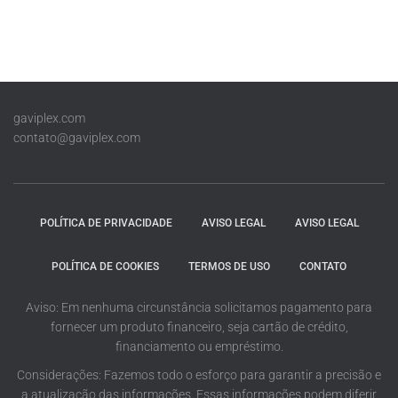
gaviplex.com
contato@gaviplex.com
POLÍTICA DE PRIVACIDADE
AVISO LEGAL
AVISO LEGAL
POLÍTICA DE COOKIES
TERMOS DE USO
CONTATO
Aviso: Em nenhuma circunstância solicitamos pagamento para
fornecer um produto financeiro, seja cartão de crédito,
financiamento ou empréstimo.
Considerações: Fazemos todo o esforço para garantir a precisão e
a atualização das informações. Essas informações podem diferir