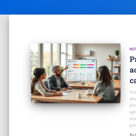
NOT
P
a
c
O a
seu
Em 
gar
ins
po
By