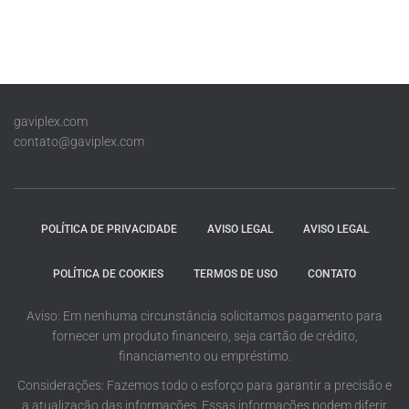
gaviplex.com
contato@gaviplex.com
POLÍTICA DE PRIVACIDADE
AVISO LEGAL
AVISO LEGAL
POLÍTICA DE COOKIES
TERMOS DE USO
CONTATO
Aviso: Em nenhuma circunstância solicitamos pagamento para
fornecer um produto financeiro, seja cartão de crédito,
financiamento ou empréstimo.
Considerações: Fazemos todo o esforço para garantir a precisão e
a atualização das informações. Essas informações podem diferir