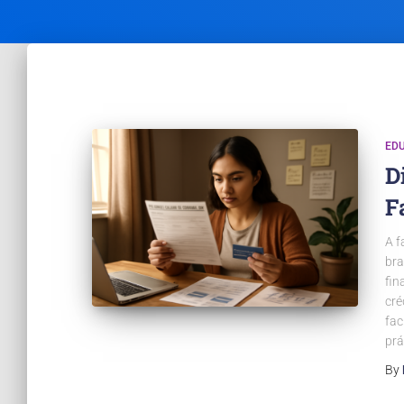
ED
D
F
A f
bra
fin
cré
fac
prá
By