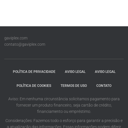
gaviplex.com
contato@gaviplex.com
POLÍTICA DE PRIVACIDADE
AVISO LEGAL
AVISO LEGAL
POLÍTICA DE COOKIES
TERMOS DE USO
CONTATO
Aviso: Em nenhuma circunstância solicitamos pagamento para
fornecer um produto financeiro, seja cartão de crédito,
financiamento ou empréstimo.
Considerações: Fazemos todo o esforço para garantir a precisão e
a atualização das informações. Essas informações podem diferir