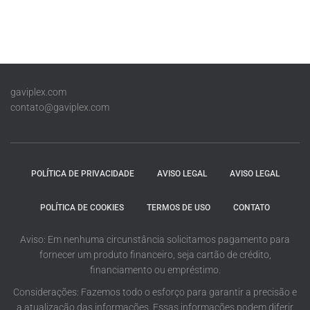
gaviplex.com
contato@gaviplex.com
POLÍTICA DE PRIVACIDADE
AVISO LEGAL
AVISO LEGAL
POLÍTICA DE COOKIES
TERMOS DE USO
CONTATO
Aviso: Em nenhuma circunstância solicitamos pagamento para
fornecer um produto financeiro, seja cartão de crédito,
financiamento ou empréstimo.
Considerações: Fazemos todo o esforço para garantir a precisão e
a atualização das informações. Essas informações podem diferir