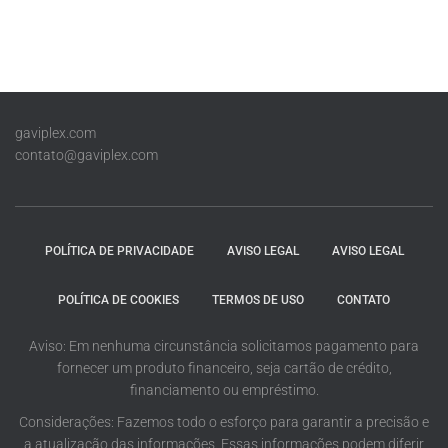
gaviplex.com
contato@gaviplex.com
POLÍTICA DE PRIVACIDADE
AVISO LEGAL
AVISO LEGAL
POLÍTICA DE COOKIES
TERMOS DE USO
CONTATO
Aviso: Em nenhuma circunstância solicitamos pagamento para
fornecer um produto financeiro, seja cartão de crédito,
financiamento ou empréstimo.
Considerações: Fazemos todo o esforço para garantir a precisão e
a atualização das informações. Essas informações podem diferir