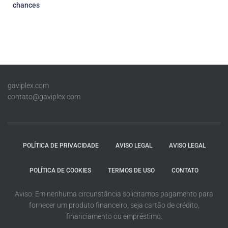
chances
gaviplex.com
contato@gaviplex.com
POLÍTICA DE PRIVACIDADE
AVISO LEGAL
AVISO LEGAL
POLÍTICA DE COOKIES
TERMOS DE USO
CONTATO
Aviso: Em nenhuma circunstância solicitamos pagamento para
fornecer um produto financeiro, seja cartão de crédito,
financiamento ou empréstimo.