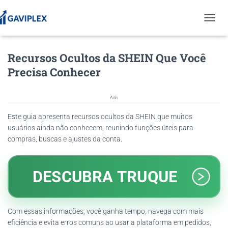
T
O
G
Recursos Ocultos da SHEIN Que Você
G
L
Precisa Conhecer
E
N
A
Ads
V
I
Este guia apresenta recursos ocultos da SHEIN que muitos
G
usuários ainda não conhecem, reunindo funções úteis para
A
compras, buscas e ajustes da conta.
T
I
O
N
DESCUBRA TRUQUE
Com essas informações, você ganha tempo, navega com mais
eficiência e evita erros comuns ao usar a plataforma em pedidos,