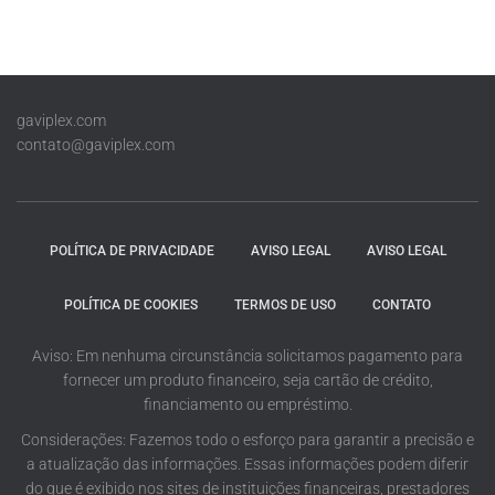
gaviplex.com
contato@gaviplex.com
POLÍTICA DE PRIVACIDADE
AVISO LEGAL
AVISO LEGAL
POLÍTICA DE COOKIES
TERMOS DE USO
CONTATO
Aviso: Em nenhuma circunstância solicitamos pagamento para
fornecer um produto financeiro, seja cartão de crédito,
financiamento ou empréstimo.
Considerações: Fazemos todo o esforço para garantir a precisão e
a atualização das informações. Essas informações podem diferir
do que é exibido nos sites de instituições financeiras, prestadores