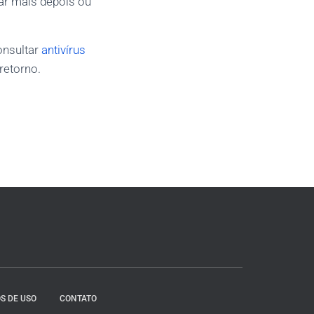
gar mais depois ou
consultar
antivírus
retorno.
S DE USO
CONTATO