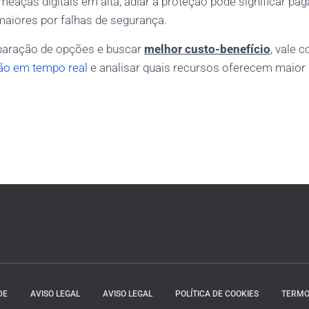
eaças digitais em alta, adiar a proteção pode significar pa
 maiores por falhas de segurança.
paração de opções e buscar
melhor custo-benefício
, vale 
ão em tempo real
e analisar quais recursos oferecem maior 
DE
AVISO LEGAL
AVISO LEGAL
POLÍTICA DE COOKIES
TERMO