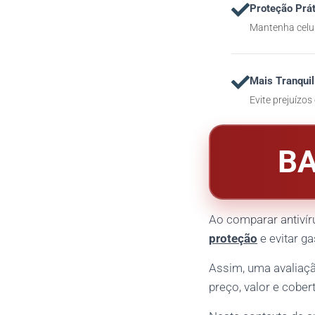
Proteção Prát
Mantenha celul
Mais Tranquil
Evite prejuízos
BA
Ao comparar antivír
proteção
e evitar g
Assim, uma avaliação
preço, valor e cobe