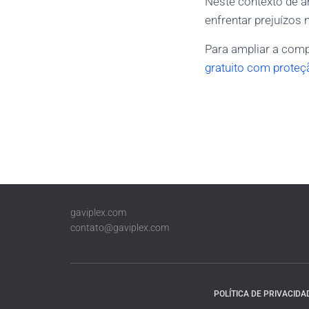
Neste contexto de am
enfrentar prejuízos
Para ampliar a com
gratuito com proteç
gaviplex.com
contato@gaviplex.com
POLÍTICA DE PRIVACIDA