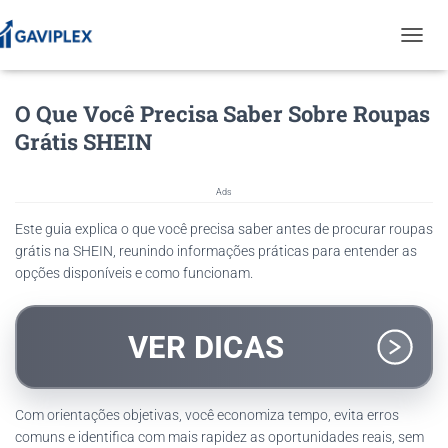
T
O
G
O Que Você Precisa Saber Sobre Roupas
G
L
Grátis SHEIN
E
N
A
Ads
V
I
Este guia explica o que você precisa saber antes de procurar roupas
G
grátis na SHEIN, reunindo informações práticas para entender as
A
opções disponíveis e como funcionam.
T
I
O
N
VER DICAS
Com orientações objetivas, você economiza tempo, evita erros
comuns e identifica com mais rapidez as oportunidades reais, sem