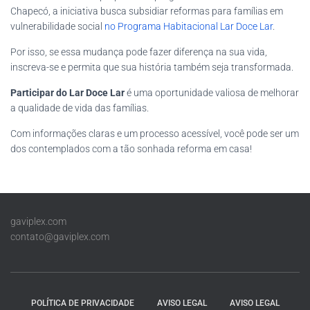
Chapecó, a iniciativa busca subsidiar reformas para famílias em
vulnerabilidade social
no Programa Habitacional Lar Doce Lar
.
Por isso, se essa mudança pode fazer diferença na sua vida,
inscreva-se e permita que sua história também seja transformada.
Participar do Lar Doce Lar
é uma oportunidade valiosa de melhorar
a qualidade de vida das famílias.
Com informações claras e um processo acessível, você pode ser um
dos contemplados com a tão sonhada reforma em casa!
gaviplex.com
contato@gaviplex.com
POLÍTICA DE PRIVACIDADE
AVISO LEGAL
AVISO LEGAL