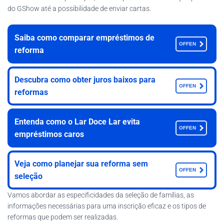
do GShow até a possibilidade de enviar cartas.
Saiba como comparar empréstimos de
OFFEN
reforma
Descubra como obter juros baixos para
OFFEN
reformas
Entenda como o Lar Doce Lar evita
OFFEN
empréstimos caros
Veja como planejar sua reforma sem
OFFEN
seleção
Vamos abordar as especificidades da seleção de famílias, as
informações necessárias para uma inscrição eficaz e os tipos de
reformas que podem ser realizadas.