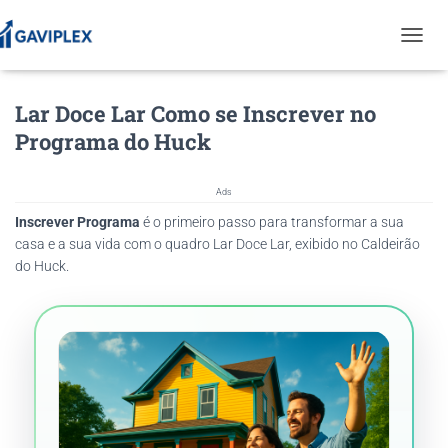
T
O
G
Lar Doce Lar Como se Inscrever no
G
L
Programa do Huck
E
N
A
Ads
V
Inscrever Programa
é o primeiro passo para transformar a sua
I
G
casa e a sua vida com o quadro Lar Doce Lar, exibido no Caldeirão
A
do Huck.
T
I
O
N