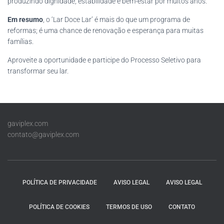
produzindo dignidade, estabilidade e bem-estar por muitos anos.
Em resumo
, o ‘Lar Doce Lar’ é mais do que um programa de
reformas; é uma chance de renovação e esperança para muitas
famílias.
Aproveite a oportunidade e participe do Processo Seletivo para
transformar seu lar.
gaviplex.com
contato@gaviplex.com
POLÍTICA DE PRIVACIDADE
AVISO LEGAL
AVISO LEGAL
POLÍTICA DE COOKIES
TERMOS DE USO
CONTATO