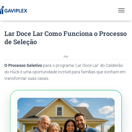
T
O
G
Lar Doce Lar Como Funciona o Processo
G
L
de Seleção
E
N
A
Ads
V
O Processo Seletivo
para o programa ‘Lar Doce Lar’ do Caldeirão
I
G
do Huck é uma oportunidade incrível para famílias que sonham em
A
transformar suas casas.
T
I
O
N