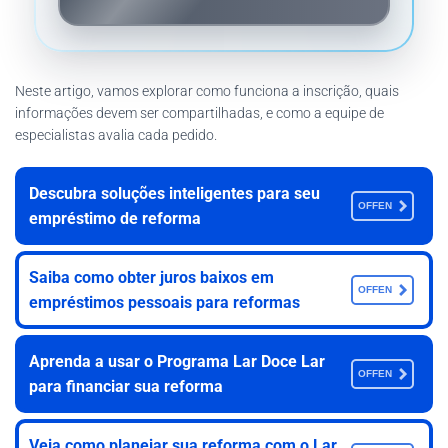
Neste artigo, vamos explorar como funciona a inscrição, quais
informações devem ser compartilhadas, e como a equipe de
especialistas avalia cada pedido.
Descubra soluções inteligentes para seu
OFFEN
empréstimo de reforma
Saiba como obter juros baixos em
OFFEN
empréstimos pessoais para reformas
Aprenda a usar o Programa Lar Doce Lar
OFFEN
para financiar sua reforma
Veja como planejar sua reforma com o Lar