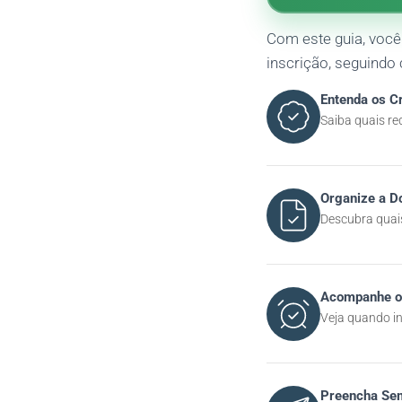
Com este guia, voc
inscrição, seguind
Entenda os Cr
Saiba quais re
Organize a 
Descubra quai
Acompanhe o
Veja quando in
Preencha Se