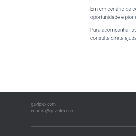
Em um cenário de con
oportunidade e pior 
Para acompanhar as 
consulta direta aju
gaviplex.com
contato@gaviplex.com