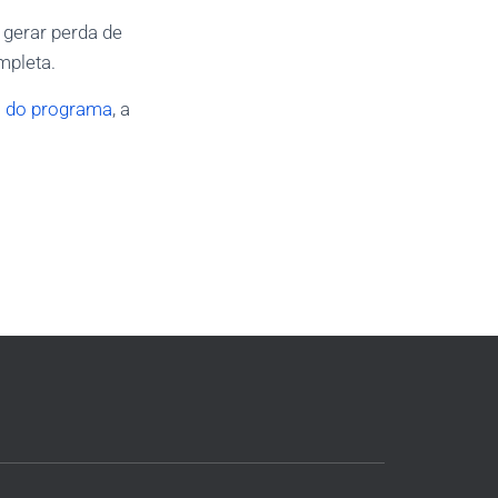
 gerar perda de
mpleta.
o do programa
, a