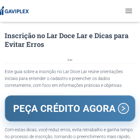
T
O
G
Inscrição no Lar Doce Lar e Dicas para
G
L
Evitar Erros
E
N
A
Ads
V
I
Este guia sobre a inscrição no Lar Doce Lar reúne orientações
G
iniciais para entender o cadastro e preencher os dados
A
corretamente, com foco em informações práticas e objetivas.
T
I
O
N
PEÇA CRÉDITO AGORA
Com estas dicas, você reduz erros, evita retrabalho e ganha tempo
no processo de inscrição, tornando o preenchimento mais rápido,