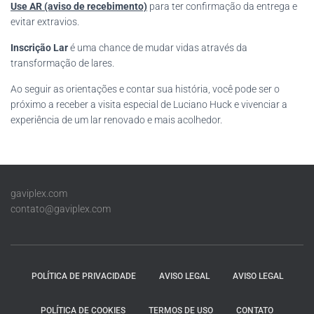
Use AR (aviso de recebimento)
para ter confirmação da entrega e
evitar extravios.
Inscrição Lar
é uma chance de mudar vidas através da
transformação de lares.
Ao seguir as orientações e contar sua história, você pode ser o
próximo a receber a visita especial de Luciano Huck e vivenciar a
experiência de um lar renovado e mais acolhedor.
gaviplex.com
contato@gaviplex.com
POLÍTICA DE PRIVACIDADE
AVISO LEGAL
AVISO LEGAL
POLÍTICA DE COOKIES
TERMOS DE USO
CONTATO