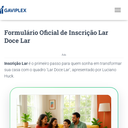
T
O
G
Formulário Oficial de Inscrição Lar
G
L
Doce Lar
E
N
A
Ads
V
Inscrição Lar
é o primeiro passo para quem sonha em transformar
I
G
sua casa com o quadro ‘Lar Doce Lar’, apresentado por Luciano
A
Huck.
T
I
O
N