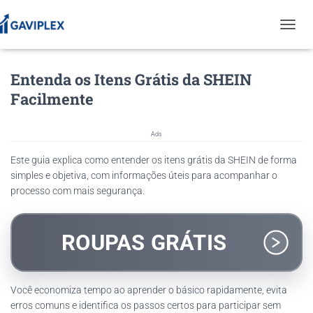
T
O
G
Entenda os Itens Grátis da SHEIN
G
L
Facilmente
E
N
A
Ads
V
I
Este guia explica como entender os itens grátis da SHEIN de forma
G
simples e objetiva, com informações úteis para acompanhar o
A
processo com mais segurança.
T
I
O
N
ROUPAS GRÁTIS
Você economiza tempo ao aprender o básico rapidamente, evita
erros comuns e identifica os passos certos para participar sem