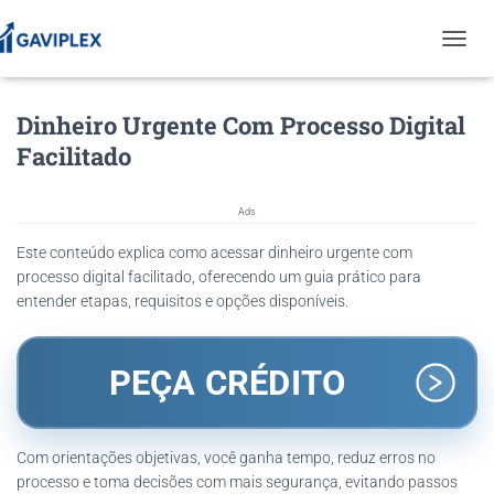
T
O
G
Dinheiro Urgente Com Processo Digital
G
L
Facilitado
E
N
A
Ads
V
I
Este conteúdo explica como acessar dinheiro urgente com
G
processo digital facilitado, oferecendo um guia prático para
A
entender etapas, requisitos e opções disponíveis.
T
I
O
N
PEÇA CRÉDITO
Com orientações objetivas, você ganha tempo, reduz erros no
processo e toma decisões com mais segurança, evitando passos